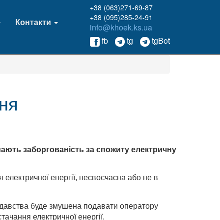
+38 (063)271-69-87
+38 (095)285-24-91
Контакти
info@khoek.ks.ua
fb
tg
tgBot
ння
ають заборгованість за спожиту електричну
електричної енергії, несвоєчасна або не в
нодавства буде змушена подавати оператору
тачання електричної енергії.