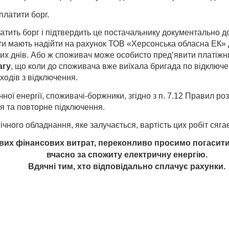
латити борг.
тить борг і підтвердить це постачальнику документально д
ти мають надійти на рахунок ТОВ «Херсонська обласна ЕК» 
очих днів. Або ж споживач може особисто пред’явити платіжн
агу
, що коли до споживача вже виїхала бригада по відключ
ходів з відключення.
ої енергії, споживачі-боржники, згідно з п. 7.12 Правил ро
ня та повторне підключення.
чного обладнання, яке залучається, вартість цих робіт сягає
вих фінансових витрат, переконливо просимо погасити
вчасно за спожиту електричну енергію.
Вдячні тим, хто відповідально сплачує рахунки.