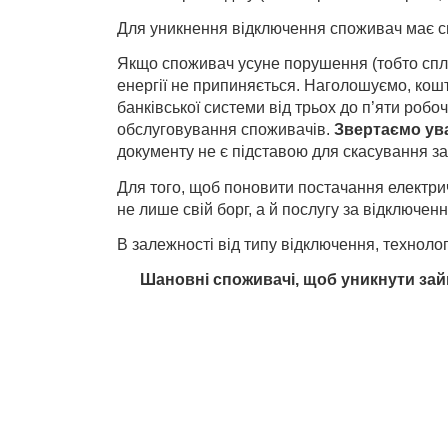
Для уникнення відключення споживач має сп
Якщо споживач усуне порушення (тобто спла
енергії не припиняється. Наголошуємо, кош
банківської системи від трьох до п’яти роб
обслуговування споживачів.
Звертаємо ув
документу не є підставою для скасування за
Для того, щоб поновити постачання електричн
не лише свій борг, а й послугу за відключен
В залежності від типу відключення, технологі
Шановні споживачі, щоб уникнути зай