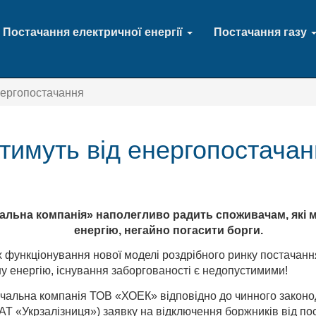
Постачання електричної енергії
Постачання газу
нергопостачання
тимуть від енергопостача
льна компанія» наполегливо радить споживачам, які м
енергію, негайно погасити борги.
функціонування нової моделі роздрібного ринку постачання 
у енергію, існування заборгованості є недопустимими!
тачальна компанія ТОВ «ХОЕК» відповідно до чинного зако
Т «Укрзалізниця») заявку на відключення боржників від пос