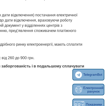
о дати відключення) постачання електричної
до дати відключення, враховуючи роботу
ий документ у відділеннях центрів з
енню, пред’явлення споживачем платіжного
здрібного ринку електроенергії, мають сплатити
 від 260 до 900 грн.
 заборгованість і в подальшому сплачувати
TelegramBot
Електронний
рахунок
Показники