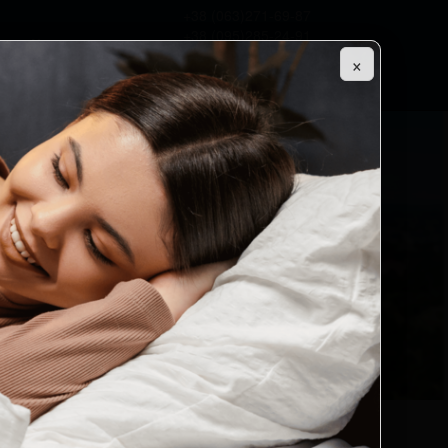
+38 (063)271-69-87
+38 (095)285-24-91
Контакти
info@khoek.ks.ua
×
fb
tg
tgBot
Новини