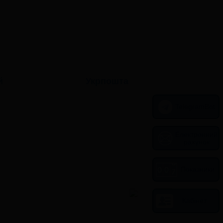
й
Укрпошта
TelegramBot
Електронний
рахунок
Показники
Кабінет