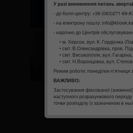
Як сплатити за електричну енергію
за весь місячний обсяг споживанн
У разі виникнення питань зверта
ОПЛАТА
1. В персональному кабінеті
http
Для індивідуальних та колективних 
- до Колл-центру: +38 (063)271-69-8
готельного типу, квартирах), обла
2. За допомогою платіжних систе
- на електрону пошту: info@khoek.ks
у період з 1 жовтня по 30 квітня (вк
3. У платіжних терміналах
- нарочно до Центрів обслуговуван
- до 2000 кВт∙год спожитої електр
4. Через мобільні додатки банків
• м. Херсон, вул. К. Гордієнка (Л
- понад 2000 кВт∙год спожитої еле
• смт. В.Олександрівка, пров. Під
В одночас зазначаємо, оплата за к
• смт. Високопілля, вул. Гагаріна,
З повагою,
Ми щиро дякуєм усім, хто сплачує з
• смт. Н.Воронцовка, вул. Степов
Адміністрація ТОВ “Херсонська обл
Слава Україні!
Режим роботи: понеділок-п’ятниця з
Перемога за нами!
ВАЖЛИВО:
Застосування фіксованої (зниженої)
наступного розрахункового періоду
точки розподілу із зазначеною в н