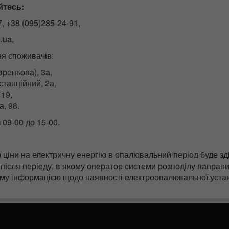
?
я – 4,32 грн. з ПДВ за 1 кВт*год
йтесь:
s://khoek.ks.ua/site/online_payment
побутових споживачів, які проживають в житлових будинках 
7, +38 (095)285-24-91,
днаних в установленому порядку електроопалювальними уст
м (
Privat24
, Portmone, LiqPay, EasyPay, iPay)
.ua,
лючно):
ня споживачів:
ичної енергії на місяць (включно) – 2,64 грн. з ПДВ за 1 
 за реквізитами
авреньова), 3а,
ктричної енергії на місяць – 4,32 грн. з ПДВ за 1 кВт*год
станційний, 2а,
МОБІЛЬНІ
омунальні послуги є великою підтримкою комунальних служб
 19,
а спожиту електричну енергію.
ДОДАТКИ
а, 98.
асна ЕК”
 09-00 до 15-00.
 ціни на електричну енергію в опалювальний період буде зд
 після періоду, в якому оператор системи розподілу направ
Зовнішні ресурси
ьому інформацією щодо наявності електроопалювальної уста