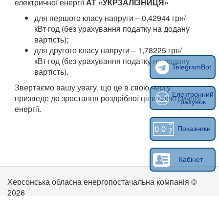
електричної енергії
АТ «УКРЗАЛІЗНИЦЯ»
для першого класу напруги – 0,42944 грн/
кВт·год (без урахування податку на додану
вартість);
для другого класу напруги – 1,78225 грн/
кВт·год (без урахування податку на додану
TelegramBot
вартість).
Звертаємо вашу увагу, що це в свою чергу
Електронний
призведе до зростання роздрібної ціни електричної
рахунок
енергії.
Показники
Кабінет
Херсонська обласна енергопостачальна компанія ©
2026