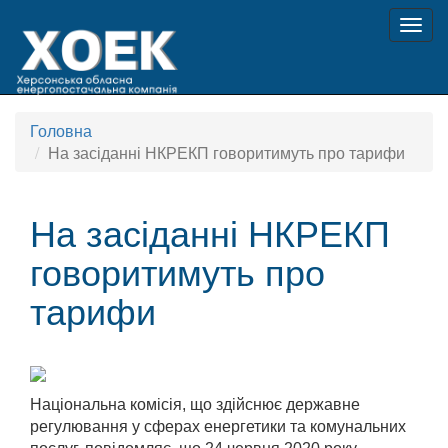
Togg
navig
Головна
На засіданні НКРЕКП говоритимуть про тарифи
На засіданні НКРЕКП
говоритимуть про
тарифи
Національна комісія, що здійснює державне
регулювання у сферах енергетики та комунальних