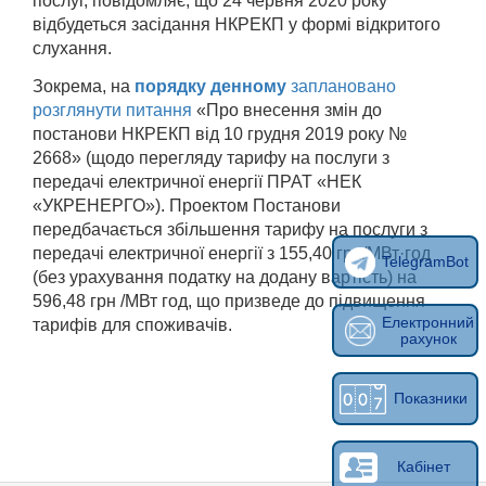
послуг, повідомляє, що 24 червня 2020 року
відбудеться засідання НКРЕКП у формі відкритого
слухання.
Зокрема, на
порядку денному
заплановано
розглянути питання
«Про внесення змін до
постанови НКРЕКП від 10 грудня 2019 року №
2668» (щодо перегляду тарифу на послуги з
передачі електричної енергії ПРАТ «НЕК
«УКРЕНЕРГО»). Проектом Постанови
передбачається збільшення тарифу на послуги з
передачі електричної енергії з 155,40 грн/МВт·год
TelegramBot
(без урахування податку на додану вартість) на
596,48 грн /МВт год, що призведе до підвищення
Електронний
тарифів для споживачів.
рахунок
Показники
Кабінет