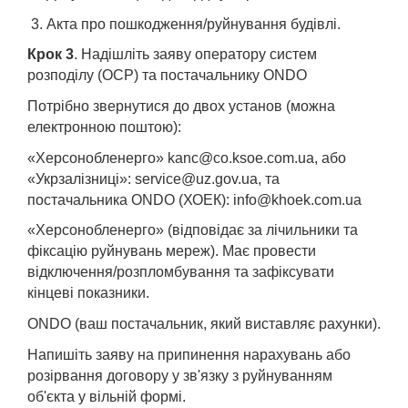
3. Акта про пошкодження/руйнування будівлі.
Крок 3
. Надішліть заяву оператору систем
розподілу (ОСР) та постачальнику ONDO
​Потрібно звернутися до двох установ (можна
електронною поштою):
«Херсонобленерго» kanc@co.ksoe.com.ua, або
«Укрзалізниці»: service@uz.gov.ua, та
постачальника ONDO (ХОЕК): info@khoek.com.ua
«Херсонобленерго» (відповідає за лічильники та
фіксацію руйнувань мереж). Має провести
відключення/розпломбування та зафіксувати
кінцеві показники.
ONDO (ваш постачальник, який виставляє рахунки).
Напишіть заяву на припинення нарахувань або
розірвання договору у зв'язку з руйнуванням
об'єкта у вільній формі.