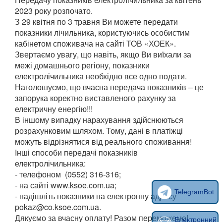
2023 року розпочато.
З 29 квітня по 3 травня Ви можете передати
показники лічильника, користуючись особистим
кабінетом споживача на сайті ТОВ «ХОЕК».
Звертаємо увагу, що навіть, якщо Ви виїхали за
межі домашнього регіону, показники
електролічильника необхідно все одно подати.
Наголошуємо, що вчасна передача показників – це
запорука коректно виставленого рахунку за
електричну енергію!!!
В іншому випадку нарахування здійснюються
розрахунковим шляхом. Тому, дані в платіжці
можуть відрізнятися від реального споживання!
Інші cпособи передачі показників
електролічильника:
- телефоном (0552) 316-316;
- на сайті www.ksoe.com.ua;
TelegramBot
- надішліть показники на електронну адресу
pokaz@co.ksoe.com.ua.
Дякуємо за вчасну оплату! Разом переможемо!
Електронний