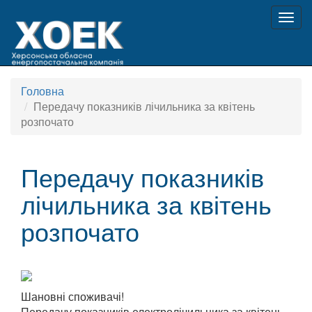
Togg
navig
Головна
Передачу показників лічильника за квітень
розпочато
Передачу показників
лічильника за квітень
розпочато
Шановні споживачі!
Передачу показників електролічильника за квітень