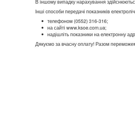
В іншому випадку нарахування здійснюються
Інші cпособи передачі показників електролі
телефоном (0552) 316-316;
на сайті www.ksoe.com.ua;
надішліть показники на електронну ад
Дякуємо за вчасну оплату! Разом переможе