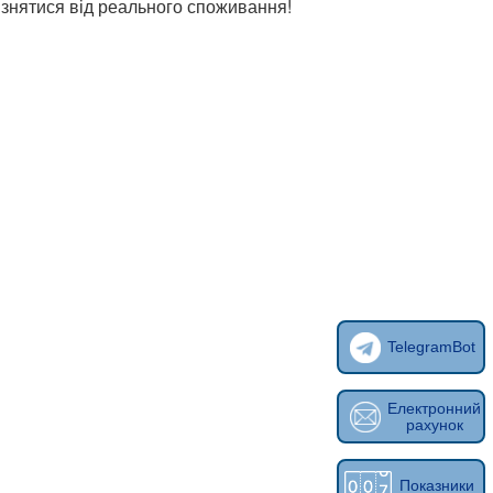
ізнятися від реального споживання!
TelegramBot
Електронний
рахунок
Показники