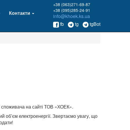
+38 (063)271-69-87
+38 (095)285-24-91
Контакти
info@khoek.ks.ua
fb
tg
tgBot
м споживача на сайті ТОВ «ХОЕК».
й об’єм електроенергії. Звертаємо увагу, що
одати!