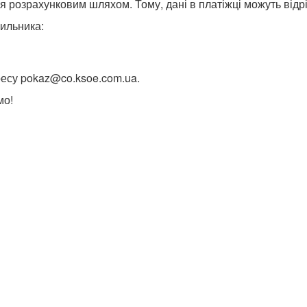
 розрахунковим шляхом. Тому, дані в платіжці можуть відр
чильника:
ресу pokaz@co.ksoe.com.ua.
мо!