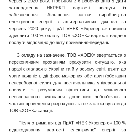
червень 2020 року. Протягом 3-х робочих днів з дати
затвердження НКРЕКП вартості послуги із
забезпечення збільшення частки виробництва
електричної енергії з альтернативних джерел за
червень 2020 року, ПрАТ «НЕК «Укренерго» повинно
здійснити 100 % оплату ТОВ «ХОЕК» вартості наданої
послуги відповідно до акту приймання-передачі.
З огляду на зазначене, ТОВ «ХОЕК» звертається з
переконливим проханням врахувати ситуацію, яка
наразі склалася в України та й у всьому світі, взяти до
уваги наявність дії форс-мажорних обставин (обставин
непереборної сили) для постачальника універсальної
послуги, з розумінням віднестися до можливого
несвоєчасного виконання договірних зобов’язань в
частині проведення розрахунків та не застосовувати до
ТОВ «ХОЕК» санкції.
Після отримання від ПрАТ «НЕК Укренерго» 100 %
відшкодування вартості електричної енергії за