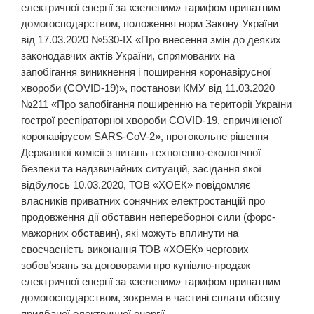
електричної енергії за «зеленим» тарифом приватним
домогосподарством, положення норм Закону України
від 17.03.2020 №530-ІХ «Про внесення змін до деяких
законодавчих актів України, спрямованих на
запобігання виникнення і поширення коронавірусної
хвороби (COVID-19)», постанови КМУ від 11.03.2020
№211 «Про запобігання поширенню на території України
гострої респіраторної хвороби СOVID-19, спричиненої
коронавірусом SARS-CoV-2», протокольне рішення
Державної комісії з питань техногенно-екологічної
безпеки та надзвичайних ситуацій, засідання якої
відбулось 10.03.2020, ТОВ «ХОЕК» повідомляє
власників приватних сонячних електростанцій про
продовження дії обставин непереборної сили (форс-
мажорних обставин), які можуть вплинути на
своєчасність виконання ТОВ «ХОЕК» чергових
зобов’язань за договорами про купівлю-продаж
електричної енергії за «зеленим» тарифом приватним
домогосподарством, зокрема в частині сплати обсягу
придбаної електричної енергії.