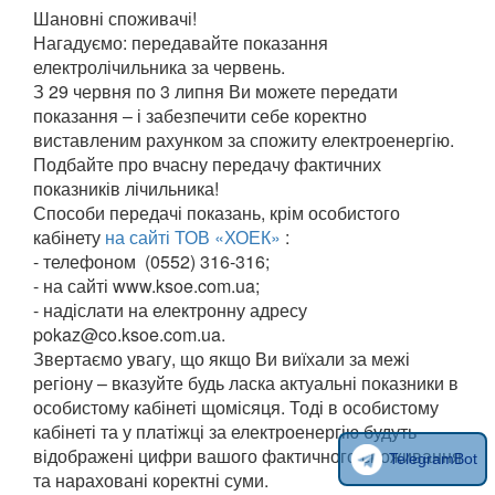
Шановні споживачі!
Нагадуємо: передавайте показання
електролічильника за червень.
З 29 червня по 3 липня Ви можете передати
показання – і забезпечити себе коректно
виставленим рахунком за спожиту електроенергію.
Подбайте про вчасну передачу фактичних
показників лічильника!
Способи передачі показань, крім особистого
кабінету
на сайті ТОВ «ХОЕК»
:
- телефоном (0552) 316-316;
- на сайті www.ksoe.com.ua;
- надіслати на електронну адресу
pokaz@co.ksoe.com.ua.
Звертаємо увагу, що якщо Ви виїхали за межі
регіону – вказуйте будь ласка актуальні показники в
особистому кабінеті щомісяця. Тоді в особистому
кабінеті та у платіжці за електроенергію будуть
відображені цифри вашого фактичного споживання
TelegramBot
та нараховані коректні суми.