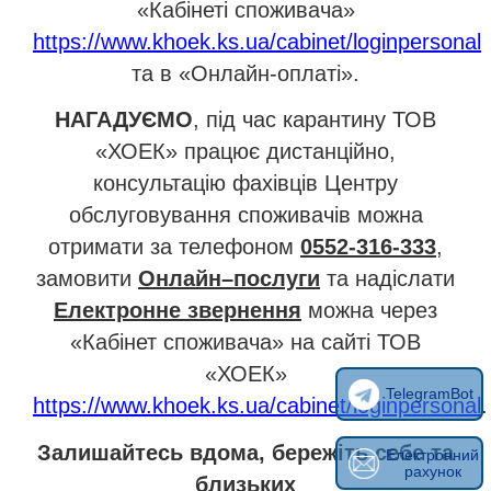
«Кабінеті споживача»
https://www.khoek.ks.ua/cabinet/loginpersonal
та в «Онлайн-оплаті».
НАГАДУЄМО
, під час карантину ТОВ
«ХОЕК» працює дистанційно,
консультацію фахівців Центру
обслуговування споживачів можна
отримати за телефоном
0552-316-333
,
замовити
Онлайн–послуги
та надіслати
Електронне звернення
можна через
«Кабінет споживача» на сайті ТОВ
«ХОЕК»
TelegramBot
https://www.khoek.ks.ua/cabinet/loginpersonal
.
Залишайтесь вдома, бережіть себе та
Електронний
рахунок
близьких