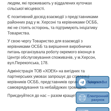
людям, які проживають у віддалених куточках
сільської місцевості.
Є позитивний досвід взаємодії з представниками
районних рад у м. Херсоні та керівниками ОСББ,
які не стоять осторонь, та підтримують ініціативу
Товариства.
У свою чергу Товариство для взаємодії з
керівниками ОСББ та вирішення виробничих
питань організувала роботу окремого віконця в
Центрі обслуговування споживачів, у м.Херсон,
вул.Перекопська, 178.
Адміністрація ТОВ «ХОЕК» на вигідних та
партнерських умовах запрошує до співпраці
керівників ОСББ, представників органів місцевого
TelegramBot
самоврядування та небайдужих громадян.
Приєднуйтеся до нас – разом краще!
Електронний
рахунок