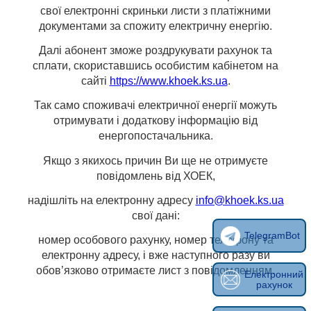
свої електронні скриньки листи з платіжними
документами за спожиту електричну енергію.
Далі абонент зможе роздрукувати рахунок та
сплати, скориставшись особистим кабінетом на
сайті
https://www.khoek.ks.ua
.
Так само споживачі електричної енергії можуть
отримувати і додаткову інформацію від
енергопостачальника.
Якщо з якихось причин Ви ще не отримуєте
повідомлень від ХОЕК,
надішліть на електронну
адресу
info@khoek.ks.ua
свої дані:
TelegramBot
номер особового рахунку, номер телефону та
електронну адресу, і вже наступного разу ви
обов’язково отримаєте лист з повідомленням.
Електронний
рахунок