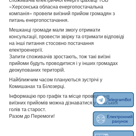
«Херсонська обласна енергопостачальна
компанія» провели виїзний прийом громадян з
питань енергопостачання.
Мешканці громади мали змогу отримати
консультації, провести звірку та отримати відповіді
на інші питання стосовно постачання
електроенергії.
Запити споживачів зростають, тож такі виїзні
прийоми будуть проводитися і у інших громадах
деокупованих територій.
Найближчим часом плануються зустрічі у
Комишанах та Білозерці.
Інформацію про графік та місце проведення
TelegramBot
виїзних прийомів можна дізнаватися у сільських
голів та старост.
Разом до Перемоги!
Електронний
рахунок