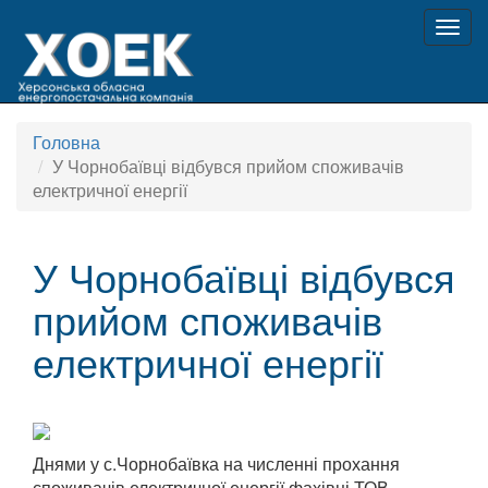
Togg
navig
Головна
У Чорнобаївці відбувся прийом споживачів
електричної енергії
У Чорнобаївці відбувся
прийом споживачів
електричної енергії
Днями у с.Чорнобаївка на численні прохання
споживачів електричної енергії фахівці ТОВ