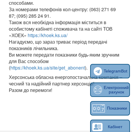
способами.
За номерами телефонів кол-центру: (063) 271 69
87; (095) 285 24 91.
Також вся необхідна інформація міститься в
особистому кабінеті споживача та на сайті ТОВ
«ХОЕК»
https://khoek.ks.ua/
Нагадуємо, що зараз триває період передачі
показників лічильника.
Ви можете передати показники будь-яким зручним
для Вас способом
(
https://khoek.ks.ua/site/get_abonent
).
TelegramBot
Херсонська обласна енергопостачальна компанія –
чесний та надійний партнер херсонців!
Електронний
Разом до перемоги!
рахунок
Показники
Кабінет