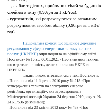
- для багатодітних, прийомних сімей та будинків
сімейного типу (0,90грн за 1 кВ/год);
- гуртожитків, які розраховуються за загальним
розрахунковим засобом обліку (0,90грн за 1 кВт/
год).
Національн
а
комісі
я
, що здійснює державне
регулювання у сферах енергетики та комунальних
послуг
(
НКРЕКП
)
оприлюднил
а
на
офіційному сайті
Постанову № 15 від 06.01.2021 «
Про визнання такими,
що втратили чинність, деяких постанов НКРЕ та
НКРЕКП».
Таким чином, втратили силу такі Постанови:
- Постанова від 11 березня 2010 року № 218 «Про
затвердження тарифів на електричну енергію
релігійних організацій», яка зареєстрована в
Міністерстві юстиції України 24 березня 2010 року за №
241/17536 (із змінами);
- Постанова від 23 квітня 2012 року № 498 «Про