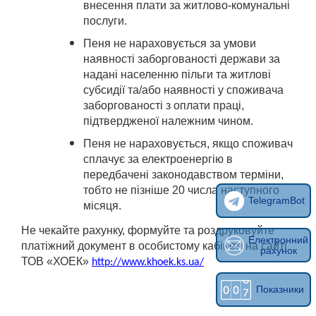
внесення плати за житлово-комунальні
послуги.
Пеня не нараховується за умови
наявності заборгованості держави за
надані населенню пільги та житлові
субсидії та/або наявності у споживача
заборгованості з оплати праці,
підтвердженої належним чином.
Пеня не нараховується, якщо споживач
сплачує за електроенергію в
передбачені законодавством терміни,
тобто не пізніше 20 числа наступного
TelegramBot
місяця.
Не чекайте рахунку, формуйте та роздруковуйте
Електронний
платіжний документ в особистому кабінеті на сайті
рахунок
ТОВ «ХОЕК»
http://www.khoek.ks.ua/
Показники