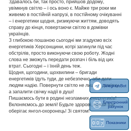
Здавалось би, так просто, прийшов додому,
увімкнув світло – і ось воно є. Майже три роки ми
живемо в постійній напрузі, в постійному очікуванні
– і енергетики щодня, ризикуючи життям, доводять
справу до кінця, повертаючи світло в домівки
українців.
З глибокою пошаною сьогодні ми згадуємо всіх
енергетиків Херсонщини, котрі загинули під час
обстрілів, просто виконуючи свою роботу. Жодні
слова не зможуть передати розпач і біль від цих
втрат. Сьогодні – і їхній день теж.
Щодня, щогодини, щохвилини – бригади
енергетиків їдуть туди, де небезпечно, аби дати
людям надію. Повернути світло не лише в домівку,
TelegramBot
а запалити свічку надії в душі!
Пишаємось бути в родині незламних енергетиків!
Електронний
Вклоняємось до землі! Будьте здорові, нехай вас
рахунок
оберігає янгол-охоронець! Зі святом!
Показники