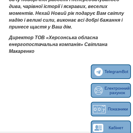
дива, чарівної історії і яскравих, веселих
моментів. Нехай Новий рік подарує Вам світлу
надію і великі сили, виконає всі добрі бажання і
принесе щастя у Ваш дім.
Директор ТОВ «Херсонська обласна
енергопостачальна компанія» Світлана
Макаренко
TelegramBot
Електронний
рахунок
Показники
Кабінет