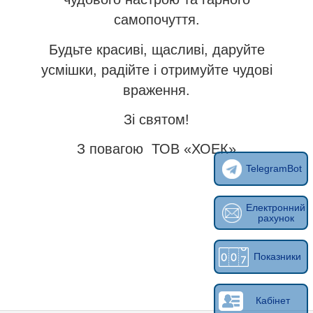
самопочуття.
Будьте красиві, щасливі, даруйте
усмішки, радійте і отримуйте чудові
враження.
Зі святом!
З повагою ТОВ «ХОЕК»
TelegramBot
Електронний
рахунок
Показники
Кабінет